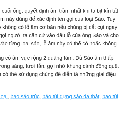
cuối ống, quyết định âm trầm nhất khi ta bịt kín tất
m này dùng để xác định tên gọi của loại Sáo. Tuy
 không có lỗ âm cơ bản nếu chúng bị cắt cụt ngay
 gọi người ta căn cứ vào đầu lỗ của ống Sáo và cho
vào từng loại sáo, lỗ âm này có thể có hoặc không.
g có âm vực rộng 2 quãng tám. Dù Sáo âm thấp
rong sáng, tươi tắn, gợi nhớ khung cảnh đồng quê.
 có thể sử dụng chúng để diễn tả những giai điệu
loại
,
bao sáo trúc
,
báo túi đựng sáo da thật
,
bao túi