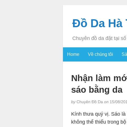
Đồ Da Hà 
Chuyên đồ da đặt tại s
Home
Về chúng tôi
Sả
Nhận làm mới
sáo bằng da
by
Chuyên Đồ Da
on
15/08/20
Kính thưa quý vị. Sáo là
không thể thiếu trong bộ