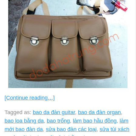
[Continue reading…]
Tagged as:
bao da đàn guitar
,
bao da đàn organ
,
bao loa bằng da
,
bao trống
,
làm bao hầu đồng
,
làm
mới bao đàn da
,
sửa bao đàn các loại
,
sửa túi xách