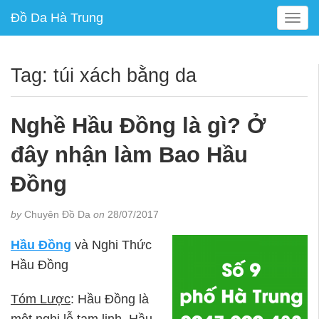
Đồ Da Hà Trung
T
o
g
g
Tag:
túi xách bằng da
l
e
n
Nghề Hầu Đồng là gì? Ở
a
v
đây nhận làm Bao Hầu
i
g
Đồng
a
t
by
Chuyên Đồ Da
on
28/07/2017
i
o
Hầu Đồng
và Nghi Thức
n
Hầu Đồng
Tóm Lược
: Hầu Đồng là